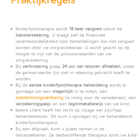
Kinderfysiotherapie wordt
18 keer vergoed
vanuit de
basisverzekering
. U draagt zelf de financiële
verantwoordelijkheid voor behandelingen die niet vergoed
worden door uw zorgverzekeraar. U wordt geacht op de
hoogte te zijn van de polisvoorwaarden van uw
zorgverzekering.
Bij
verhindering
graag
24 uur van tevoren afmelden
, zodat
de gereserveerde tijd niet in rekening gebracht hoeft te
worden.
Bij de
eerste kinderfysiotherapie behandeling
wordt er
gevraagd om een
vragenlijst
in te vullen, een
toestemmingsverklaring
(is nodig voor de verzekeraar), een
verzekeringspasj
e en een
legitimatiebewijs
van uw kind.
Iedere cliënt heeft het recht op inzage van zijn/haar
behandeldossier. Dit kunt u opvragen bij uw behandelend
kinderfysiotherapeut.
Bij een afspraak, kunt u plaats nemen in de
behandelkamer. De desbetreffende therapeut komt uw kind