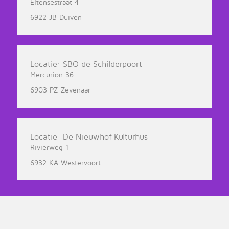
Eltensestraat 4
6922 JB Duiven
Locatie: SBO de Schilderpoort
Mercurion 36
6903 PZ Zevenaar
Locatie: De Nieuwhof Kulturhus
Rivierweg 1
6932 KA Westervoort