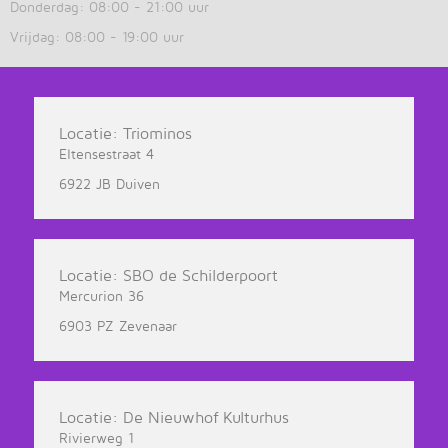
Donderdag: 08:00 - 21:00 uur
Vrijdag: 08:00 - 19:00 uur
Locatie: Triominos
Eltensestraat 4
6922 JB Duiven
Locatie: SBO de Schilderpoort
Mercurion 36
6903 PZ Zevenaar
Locatie: De Nieuwhof Kulturhus
Rivierweg 1